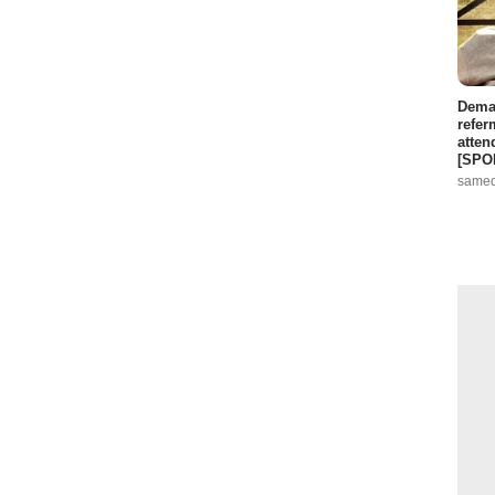
Demai
refer
atten
[SPO
samed