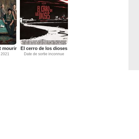
t mourir
El cerro de los dioses
 2021
Date de sortie inconnue