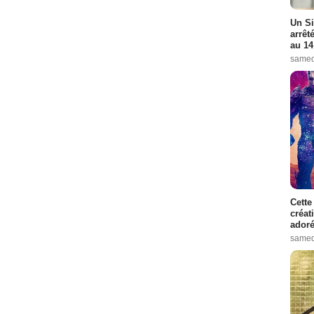
Un Si
arrêt
au 14
samed
Cette
créat
adoré
samed