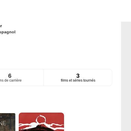
r
spagnol
6
3
ns de carrière
films et séries tournés