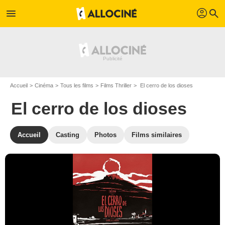
profil
menu
search
Accueil
Cinéma
Tous les films
Films Thriller
El cerro de los dioses
El cerro de los dioses
Accueil
Casting
Photos
Films similaires