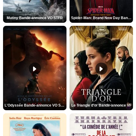
Mutiny Bande-annonce VO STFR
Spider-Man: Brand New Day Bande-annonce VO STFR
L'Odyssée Bande-annonce VO STFR
Le Triangle d'or Bande-annonce VF