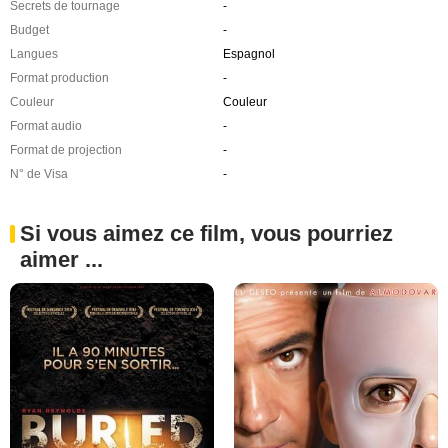
Secrets de tournage
-
Budget
-
Langues
Espagnol
Format production
-
Couleur
Couleur
Format audio
-
Format de projection
-
N° de Visa
-
Si vous aimez ce film, vous pourriez
aimer ...