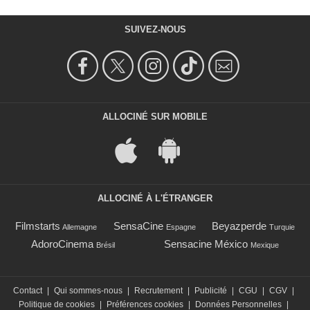
SUIVEZ-NOUS
ALLOCINÉ SUR MOBILE
ALLOCINÉ À L'ÉTRANGER
Filmstarts
SensaCine
Beyazperde
Allemagne
Espagne
Turquie
AdoroCinema
Sensacine México
Brésil
Mexique
Contact
|
Qui sommes-nous
|
Recrutement
|
Publicité
|
CGU
|
CGV
|
Politique de cookies
|
Préférences cookies
|
Données Personnelles
|