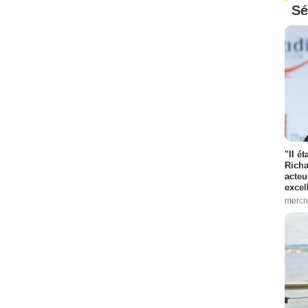
Sé
"Il é
Richa
acteu
excel
mercr