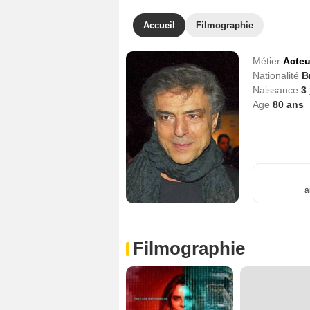
Accueil
Filmographie
Métier
Acteu
Nationalité
B
Naissance
3 
Age
80
ans
a
Filmographie