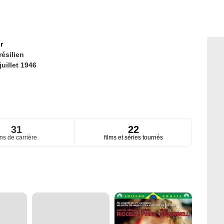
r
résilien
juillet 1946
31
22
ns de carrière
films et séries tournés