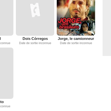
l
Dois Córregos
Jorge, le camionneur
inconnue
Date de sortie inconnue
Date de sortie inconnue
oto
inconnue