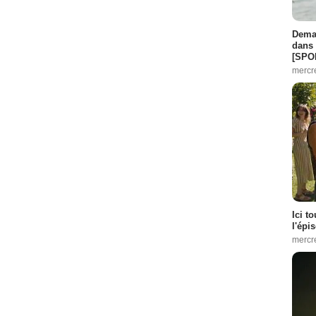
Demai
dans 
[SPO
mercr
Ici t
l'épi
mercr