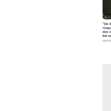
"Un h
risqu
des r
bel 
mercr