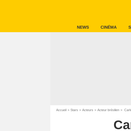
NEWS
CINÉMA
S
Accueil
Stars
Acteurs
Acteur brésilien
Carlo
Ca