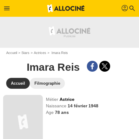
profil
menu
search
Accueil
Stars
Actrices
Imara Reis
Imara Reis
Accueil
Filmographie
Métier
Actrice
Naissance
14 février 1948
Age
78
ans