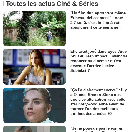
Toutes les actus Ciné & Séries
"Un film dur, éprouvant même.
Et beau, délicat aussi" : noté
3,7 sur 5, c'est le film à voir
absolument cette semaine !
Elle avait joué dans Eyes Wide
Shut et Deep Impact... avant de
renoncer au cinéma : qu'est
devenue l'actrice Leelee
Sobieksi ?
"Ça l'a clairement énervé" : il y
a 34 ans, Sharon Stone a eu
une vive altercation avec cette
star hollywoodienne avant de
tourner l'un des meilleurs
thrillers des années 90
"Je ne pouvais pas le voir en