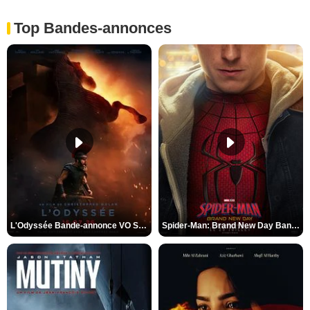
Top Bandes-annonces
L'Odyssée Bande-annonce VO STFR
Spider-Man: Brand New Day Bande-annonce VO STFR