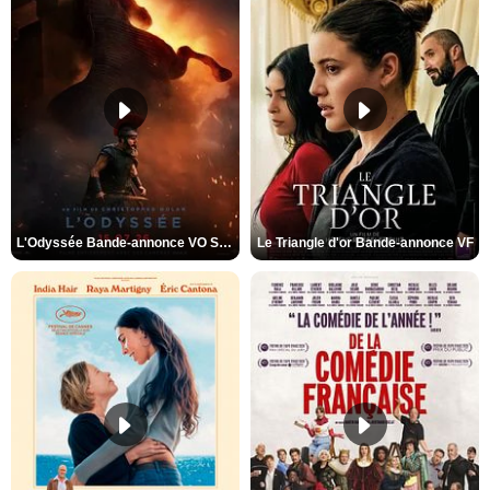
L'Odyssée Bande-annonce VO STFR
Le Triangle d'or Bande-annonce VF