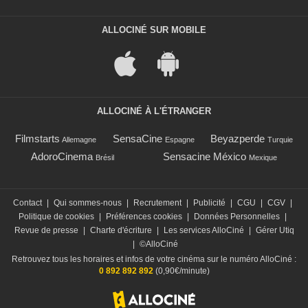
ALLOCINÉ SUR MOBILE
ALLOCINÉ À L'ÉTRANGER
Filmstarts
SensaCine
Beyazperde
Allemagne
Espagne
Turquie
AdoroCinema
Sensacine México
Brésil
Mexique
Contact
|
Qui sommes-nous
|
Recrutement
|
Publicité
|
CGU
|
CGV
|
Politique de cookies
|
Préférences cookies
|
Données Personnelles
|
Revue de presse
|
Charte d'écriture
|
Les services AlloCiné
|
Gérer Utiq
|
©AlloCiné
Retrouvez tous les horaires et infos de votre cinéma sur le numéro AlloCiné :
0 892 892 892
(0,90€/minute)