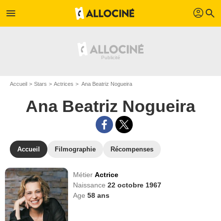
profil
menu
search
Accueil
Stars
Actrices
Ana Beatriz Nogueira
Ana Beatriz Nogueira
Accueil
Filmographie
Récompenses
Métier
Actrice
Naissance
22 octobre 1967
Age
58
ans