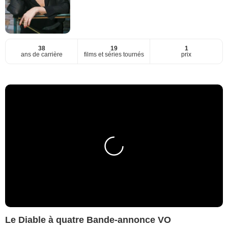
38
19
1
ans de carrière
films et séries tournés
prix
Le Diable à quatre Bande-annonce VO