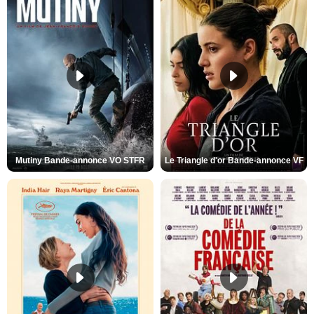
Mutiny Bande-annonce VO STFR
Le Triangle d'or Bande-annonce VF