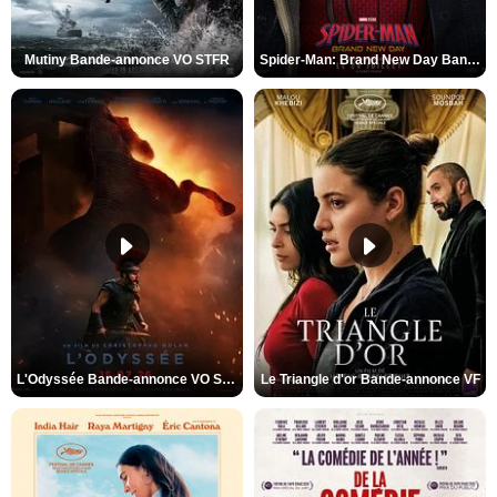
Mutiny Bande-annonce VO STFR
Spider-Man: Brand New Day Bande-annonce VO STFR
L'Odyssée Bande-annonce VO STFR
Le Triangle d'or Bande-annonce VF