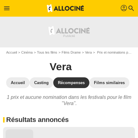
profil
menu
search
Accueil
Cinéma
Tous les films
Films Drame
Vera
Prix et nominations pour Vera
Vera
Accueil
Casting
Récompenses
Films similaires
1 prix et aucune nomination dans les festivals pour le film
"Vera".
Résultats annoncés