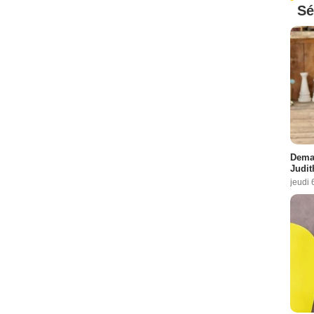
Sé
Demai
Judit
jeudi 