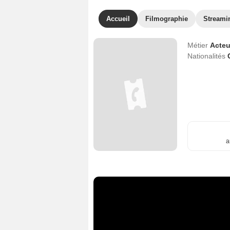
Accueil
Filmographie
Streami
Métier
Acteu
Nationalités
a