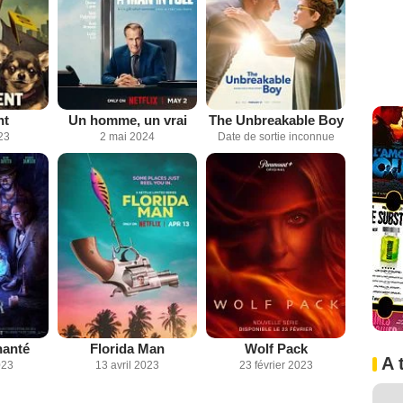
nt
Un homme, un vrai
The Unbreakable Boy
23
2 mai 2024
Date de sortie inconnue
hanté
Florida Man
Wolf Pack
A 
023
13 avril 2023
23 février 2023