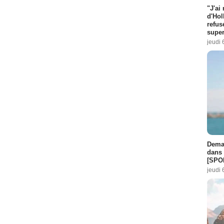
"J'ai
d'Hol
refus
super
jeudi 
Demai
dans 
[SPO
jeudi 