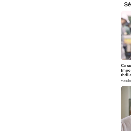
Sé
Ce so
Impos
thrill
vendr