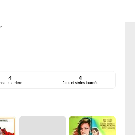
r
4
4
ns de carrière
films et séries tournés