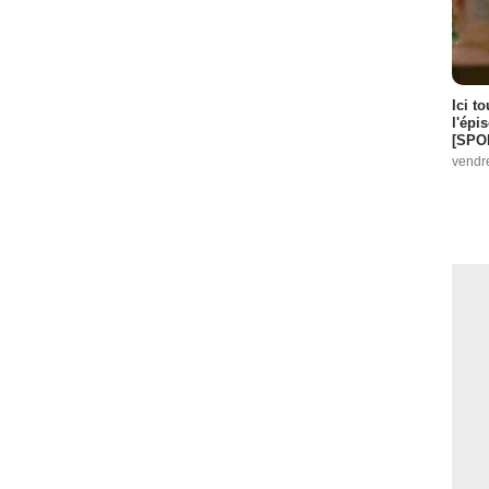
Ici t
l'épi
[SPO
vendr