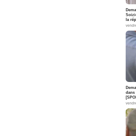
Demai
Soizi
la ré
vendr
Demai
dans 
[SPO
vendr