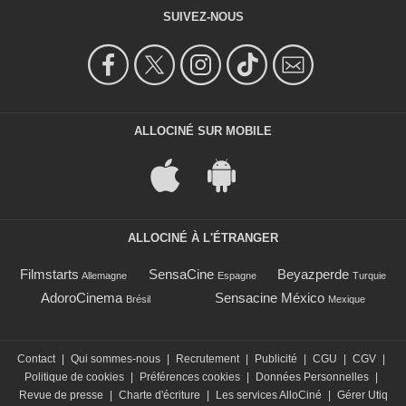
SUIVEZ-NOUS
ALLOCINÉ SUR MOBILE
ALLOCINÉ À L'ÉTRANGER
Filmstarts
SensaCine
Beyazperde
Allemagne
Espagne
Turquie
AdoroCinema
Sensacine México
Brésil
Mexique
Contact
|
Qui sommes-nous
|
Recrutement
|
Publicité
|
CGU
|
CGV
|
Politique de cookies
|
Préférences cookies
|
Données Personnelles
|
Revue de presse
|
Charte d'écriture
|
Les services AlloCiné
|
Gérer Utiq