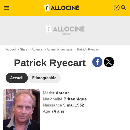
profil
menu
search
Accueil
Stars
Acteurs
Acteur britannique
Patrick Ryecart
Patrick Ryecart
Accueil
Filmographie
Métier
Acteur
Nationalité
Britannique
Naissance
9 mai 1952
Age
74
ans