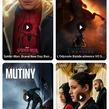
Spider-Man: Brand New Day Bande-annonce VO STFR
L'Odyssée Bande-annonce VO STFR