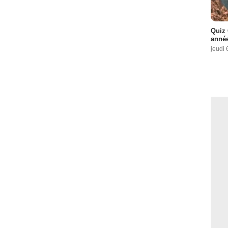
Quiz 
année
jeudi 