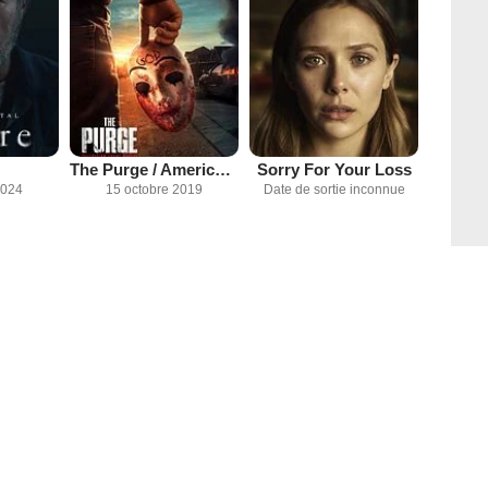
The Purge / American Nightmare
Sorry For Your Loss
2024
15 octobre 2019
Date de sortie inconnue