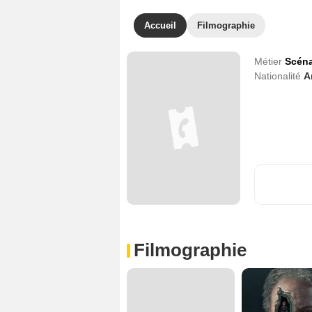
Accueil
Filmographie
Métier
Scéna
Nationalité
A
Filmographie