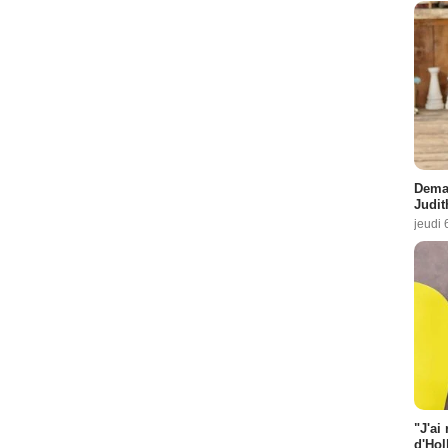
Demai
Judit
jeudi 
"J'ai
d'Hol