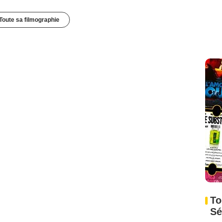
Toute sa filmographie
To
Sé