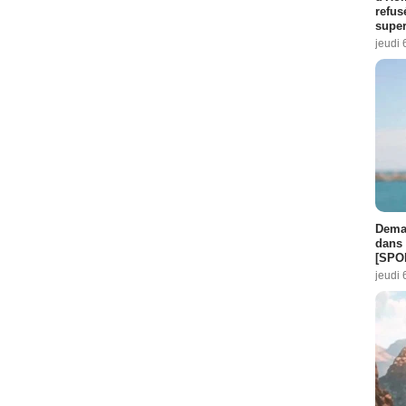
refus
super
jeudi 
Demai
dans 
[SPO
jeudi 