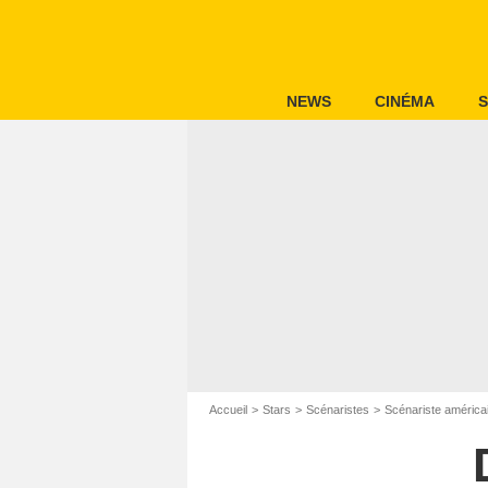
NEWS
CINÉMA
S
Accueil
Stars
Scénaristes
Scénariste américa