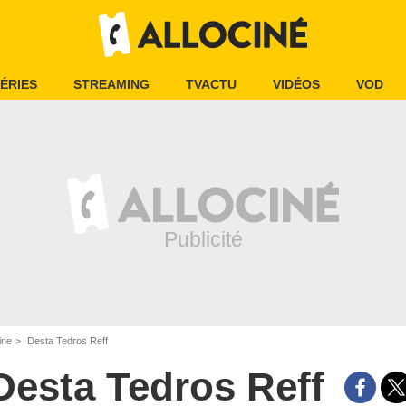
ÉRIES
STREAMING
TVACTU
VIDÉOS
VOD
ine
Desta Tedros Reff
Desta Tedros Reff