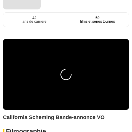
42
50
ans de carrière
films et séries tournés
California Scheming Bande-annonce VO
Filmographie