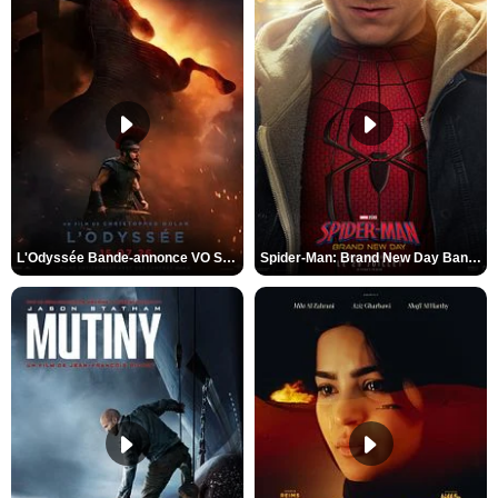
L'Odyssée Bande-annonce VO STFR
Spider-Man: Brand New Day Bande-annonce VO STFR