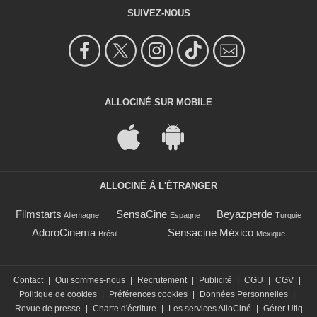
SUIVEZ-NOUS
ALLOCINÉ SUR MOBILE
ALLOCINÉ À L'ÉTRANGER
Filmstarts
SensaCine
Beyazperde
Allemagne
Espagne
Turquie
AdoroCinema
Sensacine México
Brésil
Mexique
Contact
|
Qui sommes-nous
|
Recrutement
|
Publicité
|
CGU
|
CGV
|
Politique de cookies
|
Préférences cookies
|
Données Personnelles
|
Revue de presse
|
Charte d'écriture
|
Les services AlloCiné
|
Gérer Utiq