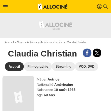
profil
menu
search
Accueil
Stars
Actrices
Actrice américaine
Claudia Christian
Claudia Christian
Accueil
Filmographie
Streaming
VOD, DVD
Métier
Actrice
Nationalité
Américaine
Naissance
10 août 1965
Age
60
ans