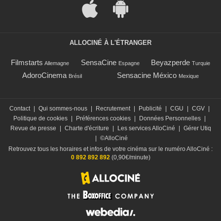
ALLOCINÉ À L'ÉTRANGER
Filmstarts
SensaCine
Beyazperde
Allemagne
Espagne
Turquie
AdoroCinema
Sensacine México
Brésil
Mexique
Contact
|
Qui sommes-nous
|
Recrutement
|
Publicité
|
CGU
|
CGV
|
Politique de cookies
|
Préférences cookies
|
Données Personnelles
|
Revue de presse
|
Charte d'écriture
|
Les services AlloCiné
|
Gérer Utiq
|
©AlloCiné
Retrouvez tous les horaires et infos de votre cinéma sur le numéro AlloCiné :
0 892 892 892
(0,90€/minute)