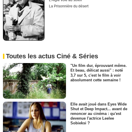
L'Aigle vole au soleil
La Prisonnière du désert
Toutes les actus Ciné & Séries
"Un film dur, éprouvant même.
Et beau, délicat aussi" : noté
3,7 sur 5, c'est le film à voir
absolument cette semaine !
Elle avait joué dans Eyes Wide
Shut et Deep Impact... avant de
renoncer au cinéma : qu'est
devenue l'actrice Leelee
Sobieksi ?