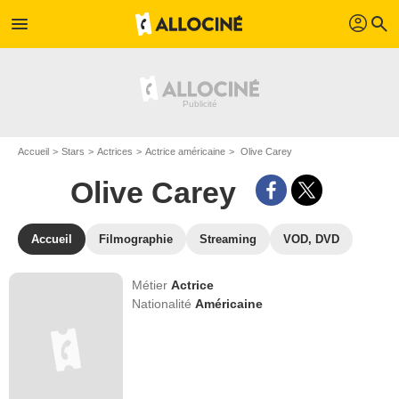
profil
menu
search
Accueil
Stars
Actrices
Actrice américaine
Olive Carey
Olive Carey
Accueil
Filmographie
Streaming
VOD, DVD
Métier
Actrice
Nationalité
Américaine