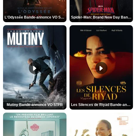
L'Odyssée Bande-annonce VO STFR
Spider-Man: Brand New Day Bande-annonce VO STFR
Mutiny Bande-annonce VO STFR
Les Silences de Riyad Bande-annonce VO STFR