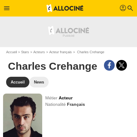
profil
menu
search
Accueil
Stars
Acteurs
Acteur français
Charles Crehange
Charles Crehange
Accueil
News
Métier
Acteur
Nationalité
Français