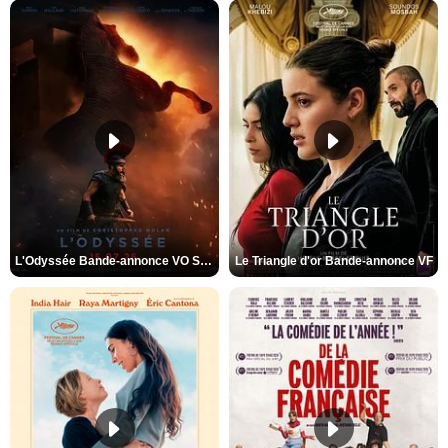
L'Odyssée Bande-annonce VO STFR
Le Triangle d'or Bande-annonce VF