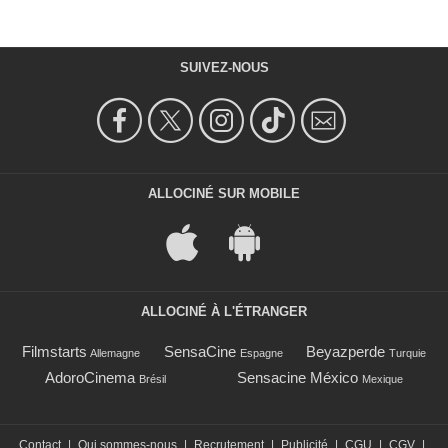
SUIVEZ-NOUS
ALLOCINÉ SUR MOBILE
ALLOCINÉ À L'ÉTRANGER
Filmstarts
SensaCine
Beyazperde
Allemagne
Espagne
Turquie
AdoroCinema
Sensacine México
Brésil
Mexique
Contact
|
Qui sommes-nous
|
Recrutement
|
Publicité
|
CGU
|
CGV
|