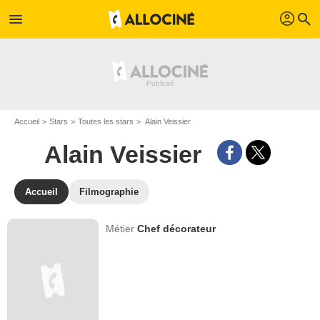
profil
menu
search
Accueil
Stars
Toutes les stars
Alain Veissier
Alain Veissier
Accueil
Filmographie
Métier
Chef décorateur