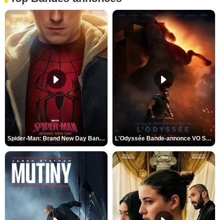
Spider-Man: Brand New Day Bande-annonce VO STFR
L'Odyssée Bande-annonce VO STFR