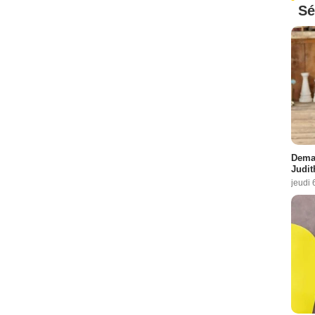
Sé
Demai
Judit
jeudi 