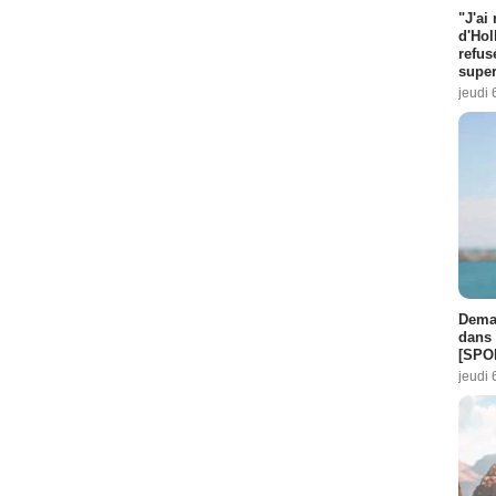
"J'ai
d'Hol
refus
super
jeudi 
Demai
dans 
[SPO
jeudi 