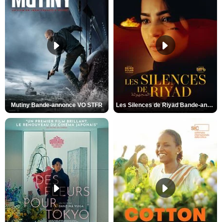
Mutiny Bande-annonce VO STFR
Les Silences de Riyad Bande-annonce VO STFR