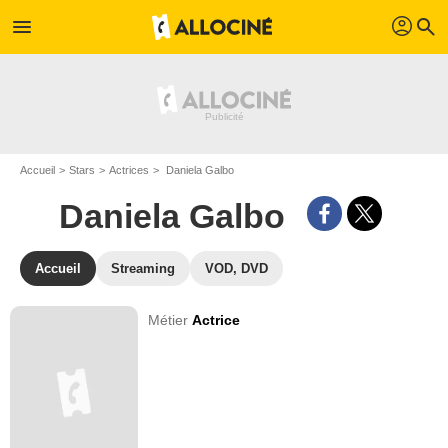
profil
menu
search
Accueil
Stars
Actrices
Daniela Galbo
Daniela Galbo
Accueil
Streaming
VOD, DVD
Métier
Actrice