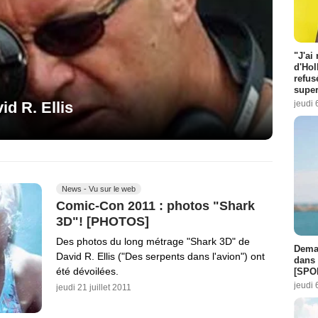
"J'ai
d'Hol
refus
super
jeudi 
id R. Ellis
News - Vu sur le web
Comic-Con 2011 : photos "Shark
3D"! [PHOTOS]
Des photos du long métrage "Shark 3D" de
Demai
David R. Ellis ("Des serpents dans l'avion") ont
dans 
été dévoilées.
[SPO
jeudi 
jeudi 21 juillet 2011