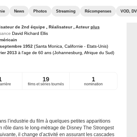
hie
News
Photos
Streaming
Récompenses
VOD, D
isateur de 2nd équipe
,
Réalisateur
,
Acteur
plus
ssance
David Richard Ellis
méricain
 septembre 1952
(Santa Monica, Californie - Etats-Unis)
vier 2013
à l'age de 60 ans (Johannesburg, Afrique du Sud)
1
19
1
arrière
films et séries tournés
nomination
ns l'industrie du film à quelques petites apparitions
un rôle dans le long-métrage de Disney The Strongest
ivante, il change d'activité en assurant les cascades