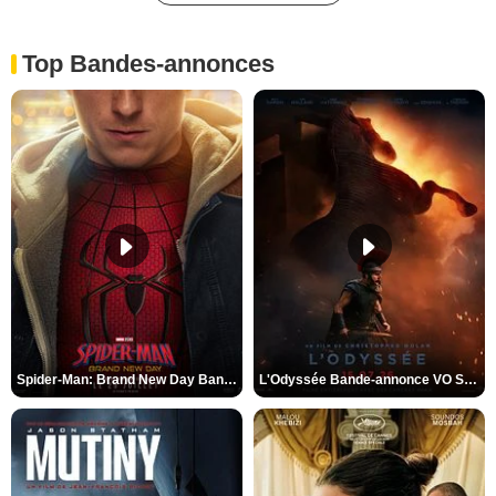
Top Bandes-annonces
Spider-Man: Brand New Day Bande-annonce VO STFR
L'Odyssée Bande-annonce VO STFR