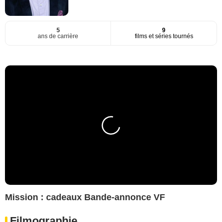
5
9
ans de carrière
films et séries tournés
Mission : cadeaux Bande-annonce VF
Filmographie