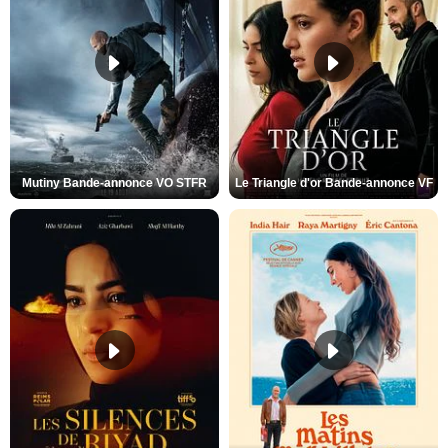
Mutiny Bande-annonce VO STFR
Le Triangle d'or Bande-annonce VF