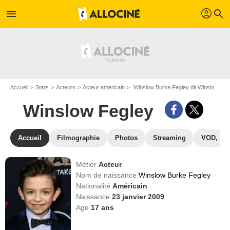
profil
menu
search
Accueil
Stars
Acteurs
Acteur américain
Winslow Burke Fegley dit Winslow Fegley
Winslow Fegley
Accueil
Filmographie
Photos
Streaming
VOD, DV
Métier
Acteur
Nom de naissance
Winslow Burke Fegley
Nationalité
Américain
Naissance
23 janvier 2009
Age
17
ans