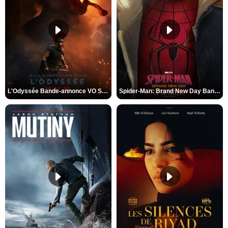
L'Odyssée Bande-annonce VO STFR
Spider-Man: Brand New Day Bande-annonce VO STFR