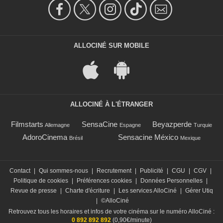
ALLOCINÉ SUR MOBILE
ALLOCINÉ À L'ÉTRANGER
Filmstarts
SensaCine
Beyazperde
Allemagne
Espagne
Turquie
AdoroCinema
Sensacine México
Brésil
Mexique
Contact
|
Qui sommes-nous
|
Recrutement
|
Publicité
|
CGU
|
CGV
|
Politique de cookies
|
Préférences cookies
|
Données Personnelles
|
Revue de presse
|
Charte d'écriture
|
Les services AlloCiné
|
Gérer Utiq
|
©AlloCiné
Retrouvez tous les horaires et infos de votre cinéma sur le numéro AlloCiné :
0 892 892 892
(0,90€/minute)