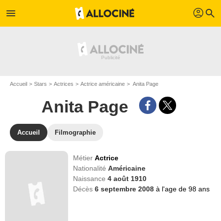
profil
menu
search
Accueil
Stars
Actrices
Actrice américaine
Anita Page
Anita Page
Accueil
Filmographie
Métier
Actrice
Nationalité
Américaine
Naissance
4 août 1910
Décès
6 septembre 2008
à l'age de 98 ans