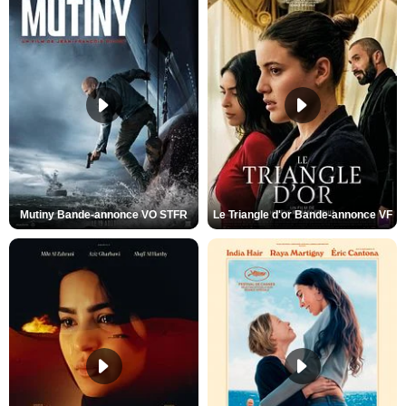
Mutiny Bande-annonce VO STFR
Le Triangle d'or Bande-annonce VF