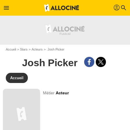
profil
menu
search
Accueil
Stars
Acteurs
Josh Picker
Josh Picker
Accueil
Métier
Acteur