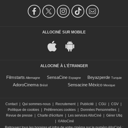
ALLOCINÉ SUR MOBILE
ALLOCINÉ À L'ÉTRANGER
Filmstarts
SensaCine
Beyazperde
Allemagne
Espagne
Turquie
AdoroCinema
Sensacine México
Brésil
Mexique
Contact
|
Qui sommes-nous
|
Recrutement
|
Publicité
|
CGU
|
CGV
|
Politique de cookies
|
Préférences cookies
|
Données Personnelles
|
Revue de presse
|
Charte d'écriture
|
Les services AlloCiné
|
Gérer Utiq
|
©AlloCiné
Retrouvez tous les horaires et infos de votre cinéma sur le numéro AlloCiné :