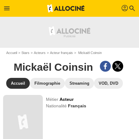
profil
menu
search
Accueil
Stars
Acteurs
Acteur français
Mickaël Coinsin
Mickaël Coinsin
Accueil
Filmographie
Streaming
VOD, DVD
Métier
Acteur
Nationalité
Français