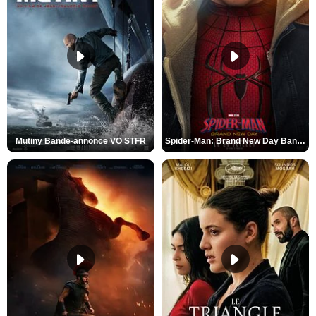
Mutiny Bande-annonce VO STFR
Spider-Man: Brand New Day Bande-annonce VO STFR