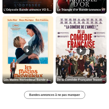
L'Odyssée Bande-annonce VO STFR
Le Triangle d'or Bande-annonce VF
Les Matins merveilleux Bande-annonce VF
De la Comédie-Française Teaser VF
Bandes-annonces à ne pas manquer