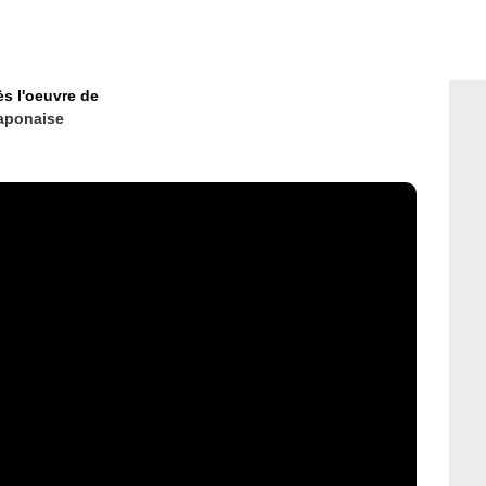
ès l'oeuvre de
aponaise