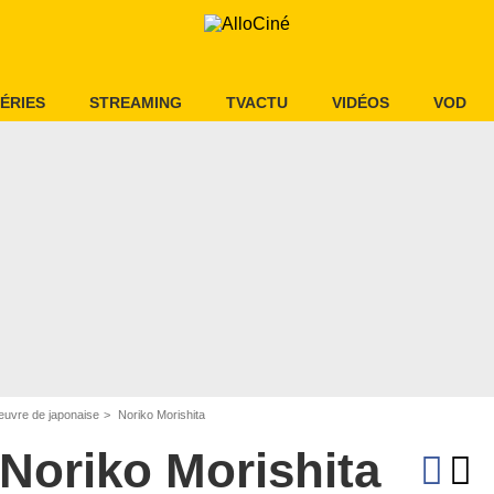
ÉRIES
STREAMING
TVACTU
VIDÉOS
VOD
oeuvre de japonaise
Noriko Morishita
Noriko Morishita