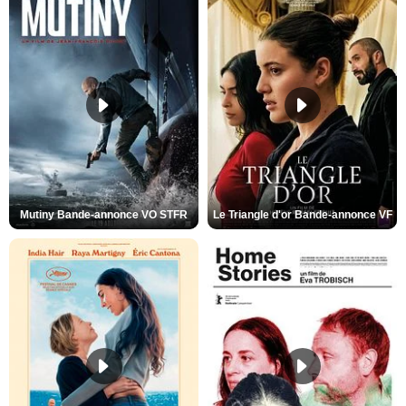
Mutiny Bande-annonce VO STFR
Le Triangle d'or Bande-annonce VF