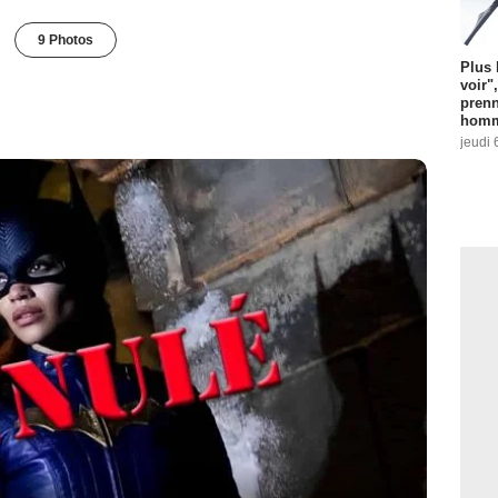
9 Photos
Plus 
voir"
prenn
homm
jeudi 