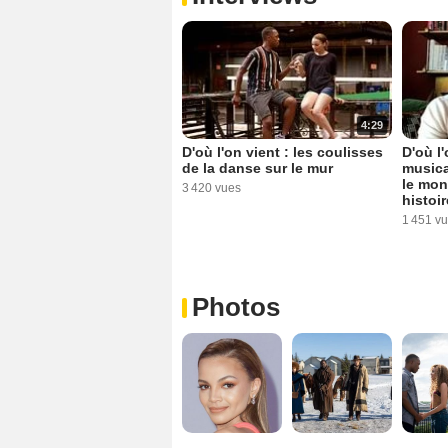
4:29
D'où l'on vient : les coulisses
D'où l
de la danse sur le mur
musica
le mon
3 420 vues
histoir
1 451 v
Photos