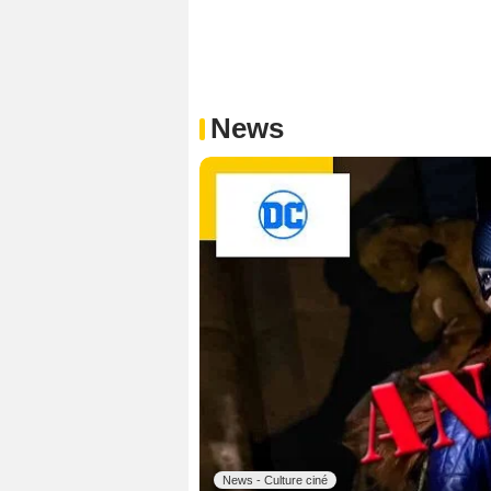
News
News - Culture ciné