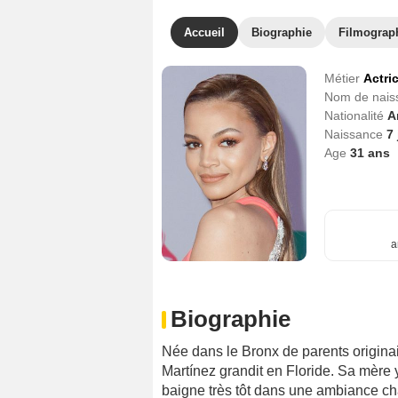
Accueil
Biographie
Filmograp
Métier
Actri
Nom de nai
Nationalité
A
Naissance
7
Age
31
ans
a
Biographie
Née dans le Bronx de parents origina
Martínez grandit en Floride. Sa mère y 
baigne très tôt dans une ambiance ch