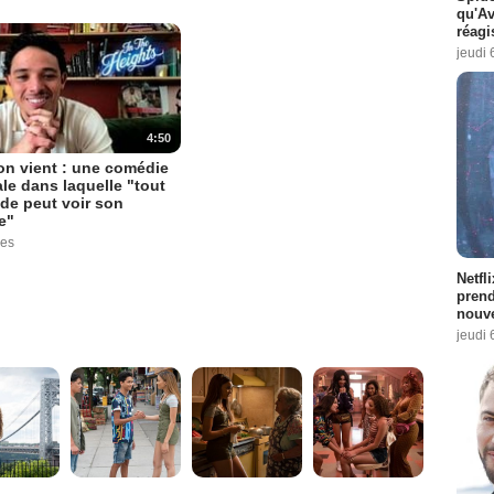
qu'A
réagi
jeudi 
4:50
'on vient : une comédie
le dans laquelle "tout
de peut voir son
e"
ues
Netfl
prend
nouve
jeudi 