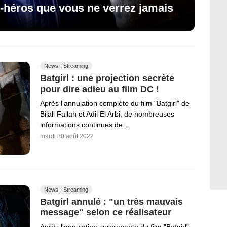
er-héros que vous ne verrez jamais
News - Streaming
Batgirl : une projection secrète
pour dire adieu au film DC !
Après l'annulation complète du film "Batgirl" de
Bilall Fallah et Adil El Arbi, de nombreuses
informations continues de…
mardi 30 août 2022
News - Streaming
Batgirl annulé : "un très mauvais
message" selon ce réalisateur