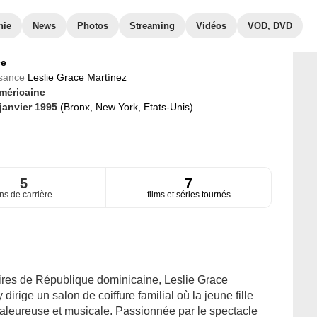
hie
News
Photos
Streaming
Vidéos
VOD, DVD
ce
ssance
Leslie Grace Martínez
méricaine
 janvier 1995
(Bronx, New York, Etats-Unis)
5
7
ns de carrière
films et séries tournés
ires de République dominicaine, Leslie Grace
dirige un salon de coiffure familial où la jeune fille
aleureuse et musicale. Passionnée par le spectacle