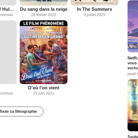
Untitled Onyx / Hulu Series
Du sang dans la neige
In The Summers
inconnue
28 février 2025
9 juillet 2025
Netfl
vous 
exclu
jeudi 
D'où l'on vient
inconnue
23 juin 2021
Toute sa filmographie
Spide