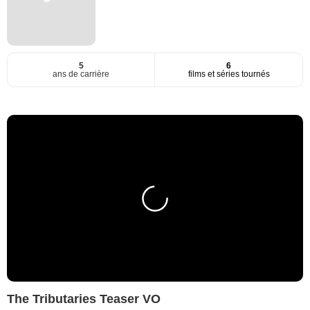
5
6
ans de carrière
films et séries tournés
The Tributaries Teaser VO