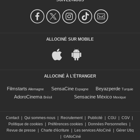
ALLOCINÉ SUR MOBILE
ALLOCINÉ À L'ÉTRANGER
Filmstarts
SensaCine
Beyazperde
Allemagne
Espagne
Turquie
AdoroCinema
Sensacine México
Brésil
Mexique
Contact
|
Qui sommes-nous
|
Recrutement
|
Publicité
|
CGU
|
CGV
|
Politique de cookies
|
Préférences cookies
|
Données Personnelles
|
Revue de presse
|
Charte d'écriture
|
Les services AlloCiné
|
Gérer Utiq
|
©AlloCiné