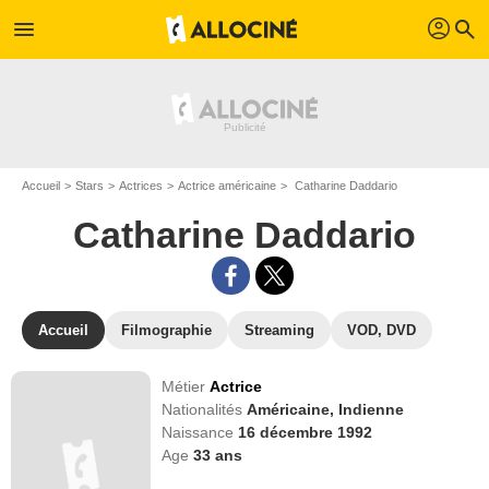
profil
menu
search
Accueil
Stars
Actrices
Actrice américaine
Catharine Daddario
Catharine Daddario
Accueil
Filmographie
Streaming
VOD, DVD
Métier
Actrice
Nationalités
Américaine,
Indienne
Naissance
16 décembre 1992
Age
33
ans