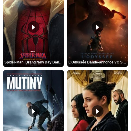
Spider-Man: Brand New Day Bande-annonce VO STFR
L'Odyssée Bande-annonce VO STFR