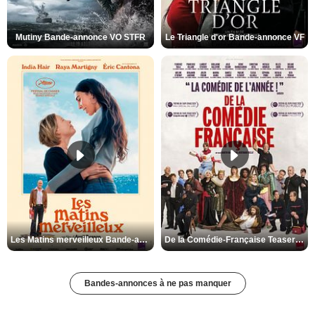
Mutiny Bande-annonce VO STFR
Le Triangle d'or Bande-annonce VF
Les Matins merveilleux Bande-annonce VF
De la Comédie-Française Teaser VF
Bandes-annonces à ne pas manquer