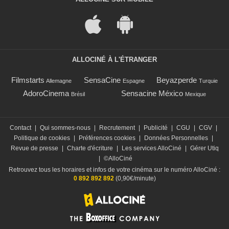
ALLOCINÉ À L'ÉTRANGER
Filmstarts
SensaCine
Beyazperde
Allemagne
Espagne
Turquie
AdoroCinema
Sensacine México
Brésil
Mexique
Contact
|
Qui sommes-nous
|
Recrutement
|
Publicité
|
CGU
|
CGV
|
Politique de cookies
|
Préférences cookies
|
Données Personnelles
|
Revue de presse
|
Charte d'écriture
|
Les services AlloCiné
|
Gérer Utiq
|
©AlloCiné
Retrouvez tous les horaires et infos de votre cinéma sur le numéro AlloCiné :
0 892 892 892
(0,90€/minute)