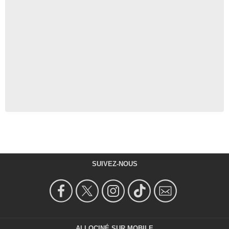
SUIVEZ-NOUS
ALLOCINÉ SUR MOBILE