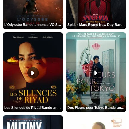
L'Odyssée Bande-annonce VO STFR
Spider-Man: Brand New Day Bande-annonce VO STFR
Les Silences de Riyad Bande-annonce VO STFR
Des Fleurs pour Tokyo Bande-annonce VO STFR