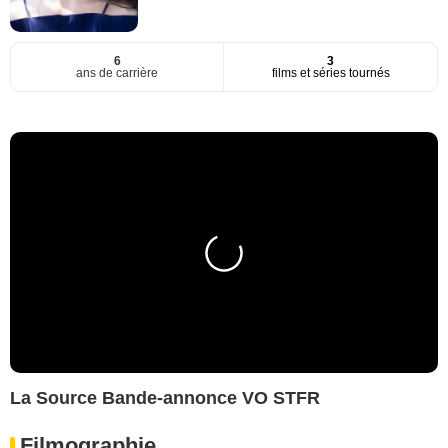
6
3
ans de carrière
films et séries tournés
La Source Bande-annonce VO STFR
Filmographie