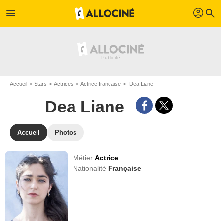
profil
menu
search
Accueil
Stars
Actrices
Actrice française
Dea Liane
Dea Liane
Accueil
Photos
Métier
Actrice
Nationalité
Française