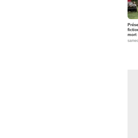
Prése
ficti
mort 
samed