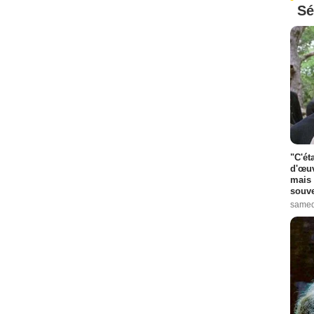
Sé
"C'ét
d'œuv
mais 
souve
samed