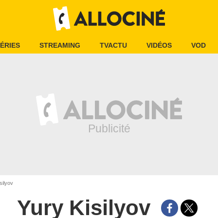
ÉRIES
STREAMING
TVACTU
VIDÉOS
VOD
silyov
Yury Kisilyov