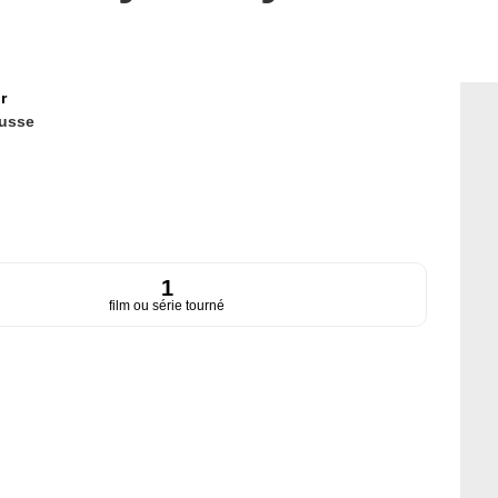
r
usse
1
film ou série tourné