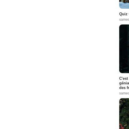
Quiz 
samed
C'est
génia
des f
samed