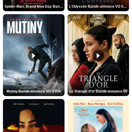
Spider-Man: Brand New Day Bande-annonce VO STFR
L'Odyssée Bande-annonce VO STFR
Mutiny Bande-annonce VO STFR
Le Triangle d'or Bande-annonce VF