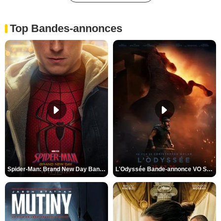
Top Bandes-annonces
Spider-Man: Brand New Day Bande-annonce VO STFR
L'Odyssée Bande-annonce VO STFR