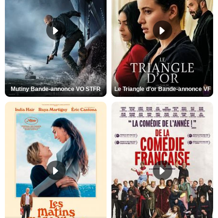
Mutiny Bande-annonce VO STFR
Le Triangle d'or Bande-annonce VF