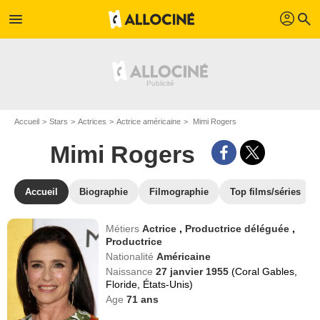
profil
menu
search
Accueil
Stars
Actrices
Actrice américaine
Mimi Rogers
Mimi Rogers
Accueil
Biographie
Filmographie
Top films/séries
Métiers
Actrice
,
Productrice déléguée
,
Productrice
Nationalité
Américaine
Naissance
27 janvier 1955
(Coral Gables,
Floride, États-Unis)
Age
71
ans