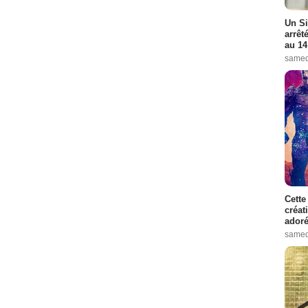
Un Si
arrêt
au 14
samed
Cette
créat
adoré
samed