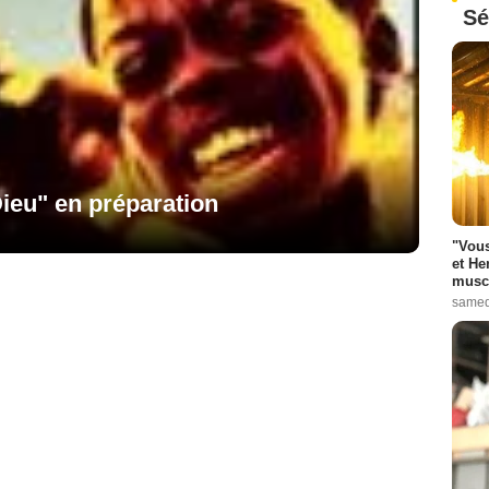
Sé
Dieu" en préparation
"Vous
et He
muscl
samed