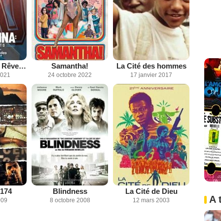
Maradona : Le Rêve Béni
Samantha!
La Cité des hommes
2021
24 octobre 2022
17 janvier 2017
 174
Blindness
La Cité de Dieu
A 
009
8 octobre 2008
12 mars 2003