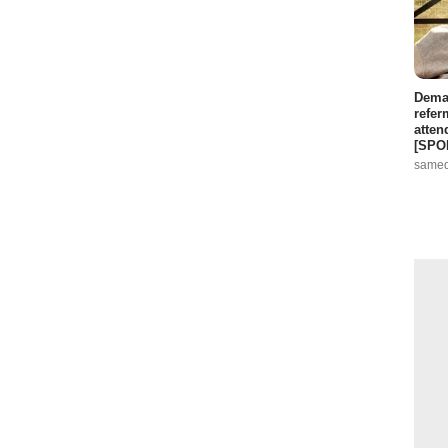
Demai
refer
atten
[SPO
samed