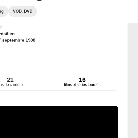
ng
VOD, DVD
r
résilien
7 septembre 1988
21
16
ns de carrière
films et séries tournés