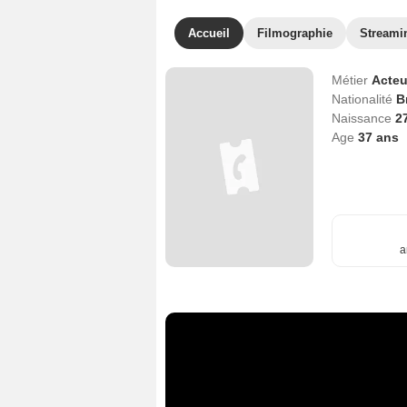
Accueil
Filmographie
Streami
Métier
Acteu
Nationalité
B
Naissance
2
Age
37
ans
a