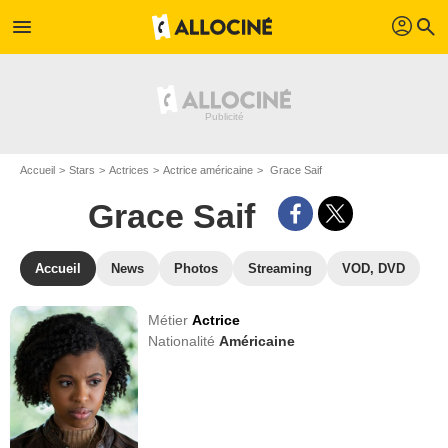
profil
menu
search
Accueil
Stars
Actrices
Actrice américaine
Grace Saif
Grace Saif
Accueil
News
Photos
Streaming
VOD, DVD
Métier
Actrice
Nationalité
Américaine