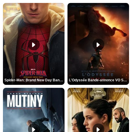
Spider-Man: Brand New Day Bande-annonce VO STFR
L'Odyssée Bande-annonce VO STFR