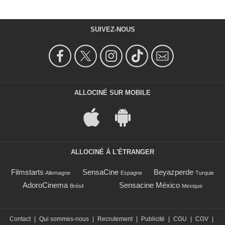
SUIVEZ-NOUS
ALLOCINÉ SUR MOBILE
ALLOCINÉ À L'ÉTRANGER
Filmstarts
SensaCine
Beyazperde
Allemagne
Espagne
Turquie
AdoroCinema
Sensacine México
Brésil
Mexique
Contact
|
Qui sommes-nous
|
Recrutement
|
Publicité
|
CGU
|
CGV
|