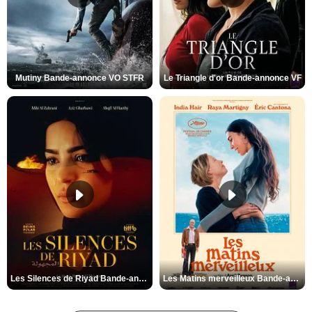
Mutiny Bande-annonce VO STFR
Le Triangle d'or Bande-annonce VF
Les Silences de Riyad Bande-annonce VO STFR
Les Matins merveilleux Bande-annonce VF