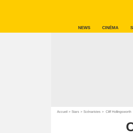
NEWS
CINÉMA
S
Accueil
Stars
Scénaristes
Cliff Hollingsworth
C