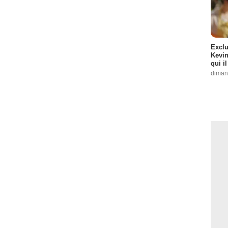
Exclu
Kevin
qui i
diman