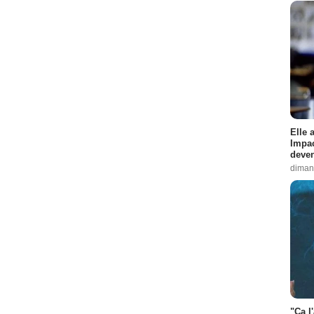
Elle 
Impac
deven
diman
"Ça l