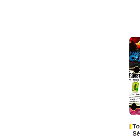
To
Sé