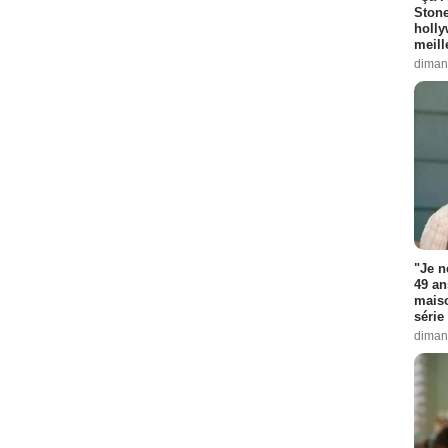
Stone
holly
meill
diman
"Je n
49 an
maiso
série 
diman