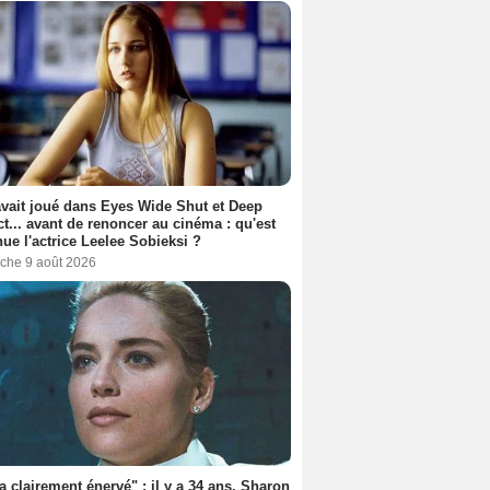
avait joué dans Eyes Wide Shut et Deep
t... avant de renoncer au cinéma : qu'est
ue l'actrice Leelee Sobieksi ?
che 9 août 2026
'a clairement énervé" : il y a 34 ans, Sharon