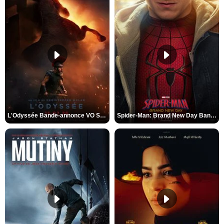
L'Odyssée Bande-annonce VO STFR
Spider-Man: Brand New Day Bande-annonce VO STFR