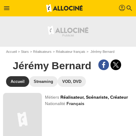
profil
menu
search
Accueil
Stars
Réalisateurs
Réalisateur français
Jérémy Bernard
Jérémy Bernard
Accueil
Streaming
VOD, DVD
Métiers
Réalisateur,
Scénariste,
Créateur
Nationalité
Français