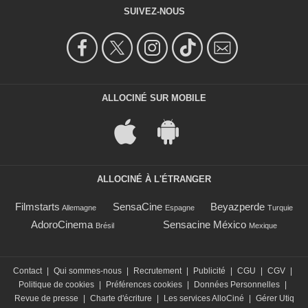
SUIVEZ-NOUS
ALLOCINÉ SUR MOBILE
ALLOCINÉ À L'ÉTRANGER
Filmstarts
SensaCine
Beyazperde
Allemagne
Espagne
Turquie
AdoroCinema
Sensacine México
Brésil
Mexique
Contact
|
Qui sommes-nous
|
Recrutement
|
Publicité
|
CGU
|
CGV
|
Politique de cookies
|
Préférences cookies
|
Données Personnelles
|
Revue de presse
|
Charte d'écriture
|
Les services AlloCiné
|
Gérer Utiq