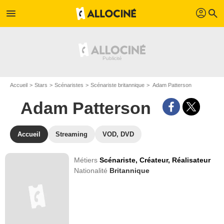
profil
menu
search
Accueil
Stars
Scénaristes
Scénariste britannique
Adam Patterson
Adam Patterson
Accueil
Streaming
VOD, DVD
Métiers
Scénariste,
Créateur,
Réalisateur
Nationalité
Britannique