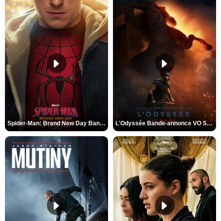
Spider-Man: Brand New Day Bande-annonce VO STFR
L'Odyssée Bande-annonce VO STFR