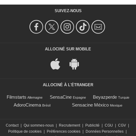
SUIVEZ-NOUS
ALLOCINÉ SUR MOBILE
ALLOCINÉ À L'ÉTRANGER
Filmstarts
SensaCine
Beyazperde
Allemagne
Espagne
Turquie
AdoroCinema
Sensacine México
Brésil
Mexique
Contact
|
Qui sommes-nous
|
Recrutement
|
Publicité
|
CGU
|
CGV
|
Politique de cookies
|
Préférences cookies
|
Données Personnelles
|