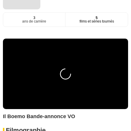
3
5
ans de carrière
films et séries tournés
Il Boemo Bande-annonce VO
Filmographie