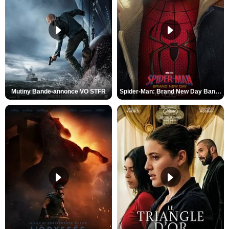
Mutiny Bande-annonce VO STFR
Spider-Man: Brand New Day Bande-annonce VO STFR