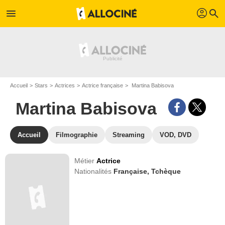
profil
menu
search
Accueil
Stars
Actrices
Actrice française
Martina Babisova
Martina Babisova
Accueil
Filmographie
Streaming
VOD, DVD
Métier
Actrice
Nationalités
Française,
Tchèque