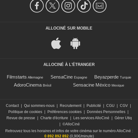
ALLOCINÉ SUR MOBILE
ALLOCINÉ À L'ÉTRANGER
Filmstarts
SensaCine
Beyazperde
Allemagne
Espagne
Turquie
AdoroCinema
Sensacine México
Brésil
Mexique
Contact
|
Qui sommes-nous
|
Recrutement
|
Publicité
|
CGU
|
CGV
|
Politique de cookies
|
Préférences cookies
|
Données Personnelles
|
Revue de presse
|
Charte d'écriture
|
Les services AlloCiné
|
Gérer Utiq
|
©AlloCiné
Retrouvez tous les horaires et infos de votre cinéma sur le numéro AlloCiné :
0 892 892 892
(0,90€/minute)