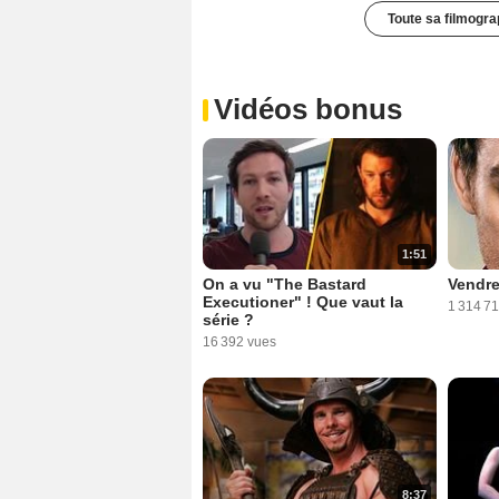
Toute sa filmogra
Vidéos bonus
1:51
On a vu "The Bastard
Vendre
Executioner" ! Que vaut la
1 314 7
série ?
16 392 vues
8:37