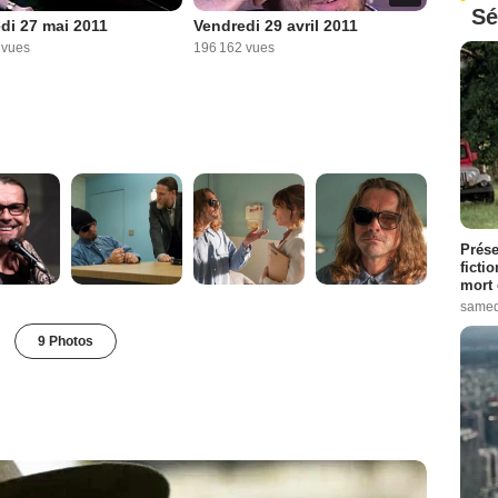
Sé
di 27 mai 2011
Vendredi 29 avril 2011
 vues
196 162 vues
Prése
ficti
mort 
samed
9 Photos