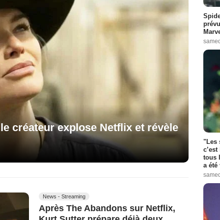
Spide
prévu
Marve
samed
e créateur explose Netflix et révèle
"Les 
c’est
tous 
a été 
samed
News - Streaming
Après The Abandons sur Netflix,
Kurt Sutter prépare déjà deux