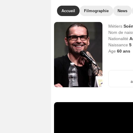
Accueil
Filmographie
News
Métiers
Scén
Nom de nai
Nationalité
A
Naissance
5
Age
60
ans
a