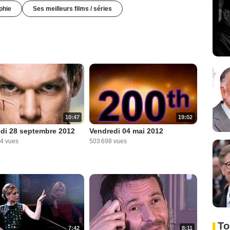
phie
Ses meilleurs films / séries
10:47
19:02
di 28 septembre 2012
Vendredi 04 mai 2012
14 vues
503 698 vues
To
7:42
8:11