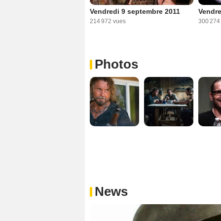
Vendredi 9 septembre 2011
Vendre
214 972 vues
300 274
Photos
News