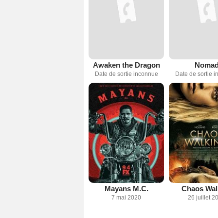
Awaken the Dragon
Noma
Date de sortie inconnue
Date de sortie 
Mayans M.C.
Chaos Wal
7 mai 2020
26 juillet 2