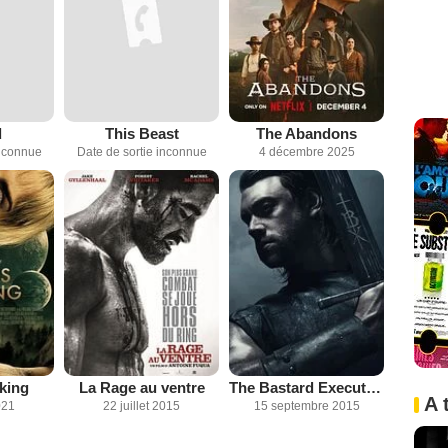
d
This Beast
The Abandons
inconnue
Date de sortie inconnue
4 décembre 2025
king
La Rage au ventre
The Bastard Executioner
A 
021
22 juillet 2015
15 septembre 2015