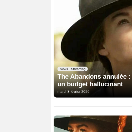
News - Streaming
The Abandons annulée : l
un budget hallucinant
mardi 3 février 2026