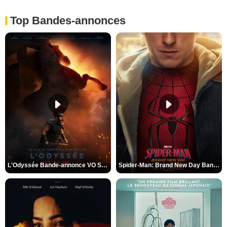
Top Bandes-annonces
L'Odyssée Bande-annonce VO STFR
Spider-Man: Brand New Day Bande-annonce VO STFR