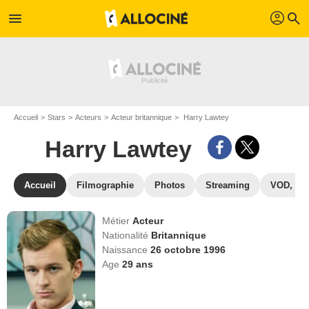
profil
menu
search
Accueil
Stars
Acteurs
Acteur britannique
Harry Lawtey
Harry Lawtey
Accueil
Filmographie
Photos
Streaming
VOD, DV
Métier
Acteur
Nationalité
Britannique
Naissance
26 octobre 1996
Age
29
ans