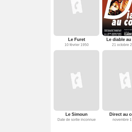
Le Furet
Le diable au
10 février 1950
21 octobre 
Le Simoun
Direct au 
Date de sortie inconnue
novembre 1