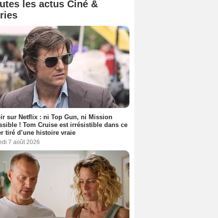
utes les actus Ciné &
ries
ir sur Netflix : ni Top Gun, ni Mission
sible ! Tom Cruise est irrésistible dans ce
er tiré d’une histoire vraie
edi 7 août 2026