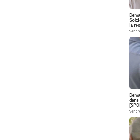
Demai
Soizi
la ré
vendr
Demai
dans 
[SPO
vendr