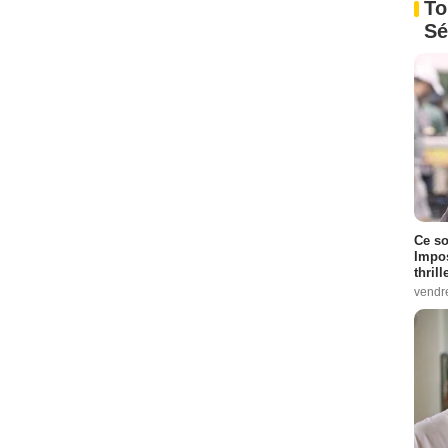
To
Sé
Ce so
Impos
thrill
vendr