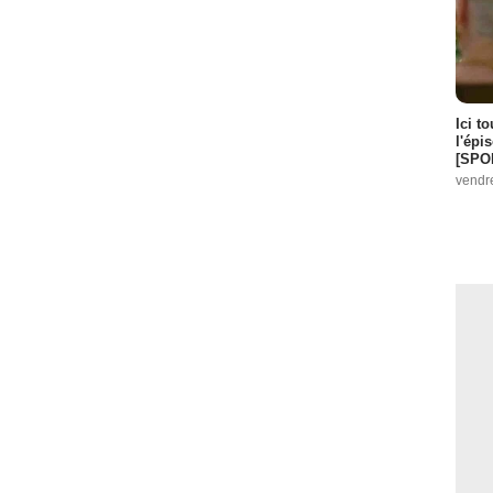
Ici t
l'épi
[SPO
vendr