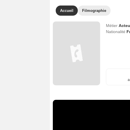
Accueil
Filmographie
Métier
Acteu
Nationalité
F
a