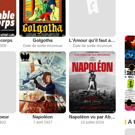
 corps
Golgotha
L'Amour qu'il faut aux femmes
2009
Date de sortie inconnue
Date de sortie inconnue
coeur
Napoléon
Napoléon vu par Abel Gance partie 1
A 
932
7 avril 1927
10 juillet 2024