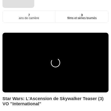
7
3
ans de carrière
films et séries tournés
Star Wars: L'Ascension de Skywalker Teaser (3)
VO "International"