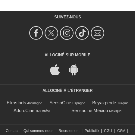
SUIVEZ-NOUS
ALLOCINÉ SUR MOBILE
ALLOCINÉ À L'ÉTRANGER
Filmstarts
SensaCine
Beyazperde
Allemagne
Espagne
Turquie
AdoroCinema
Sensacine México
Brésil
Mexique
Contact
|
Qui sommes-nous
|
Recrutement
|
Publicité
|
CGU
|
CGV
|