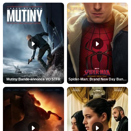
Mutiny Bande-annonce VO STFR
Spider-Man: Brand New Day Bande-annonce VO STFR