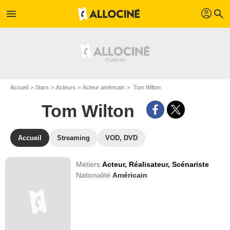
profil
menu
search
Accueil
Stars
Acteurs
Acteur américain
Tom Wilton
Tom Wilton
Accueil
Streaming
VOD, DVD
Métiers
Acteur,
Réalisateur,
Scénariste
Nationalité
Américain