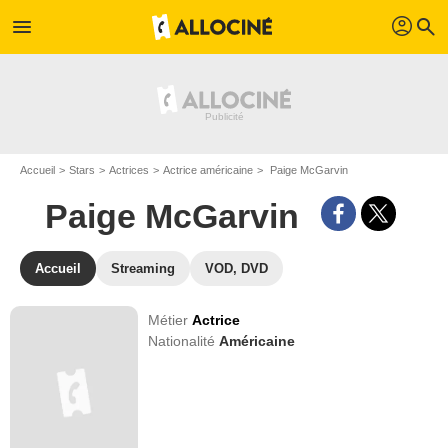
profil
menu
search
Accueil
Stars
Actrices
Actrice américaine
Paige McGarvin
Paige McGarvin
Accueil
Streaming
VOD, DVD
Métier
Actrice
Nationalité
Américaine