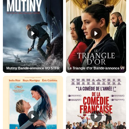
Mutiny Bande-annonce VO STFR
Le Triangle d'or Bande-annonce VF