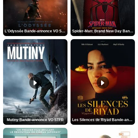
L'Odyssée Bande-annonce VO STFR
Spider-Man: Brand New Day Bande-annonce VO STFR
Mutiny Bande-annonce VO STFR
Les Silences de Riyad Bande-annonce VO STFR