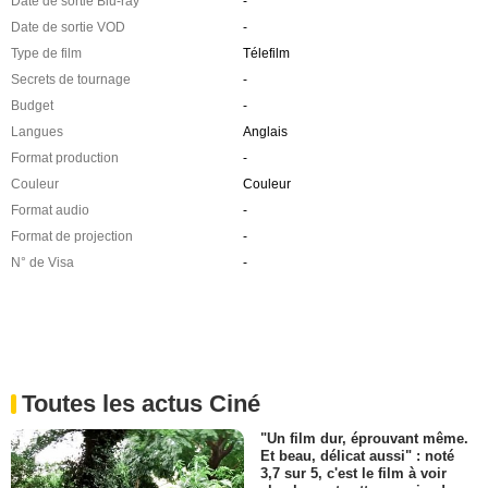
Date de sortie Blu-ray
-
Date de sortie VOD
-
Type de film
Télefilm
Secrets de tournage
-
Budget
-
Langues
Anglais
Format production
-
Couleur
Couleur
Format audio
-
Format de projection
-
N° de Visa
-
Toutes les actus Ciné
"Un film dur, éprouvant même.
Et beau, délicat aussi" : noté
3,7 sur 5, c'est le film à voir