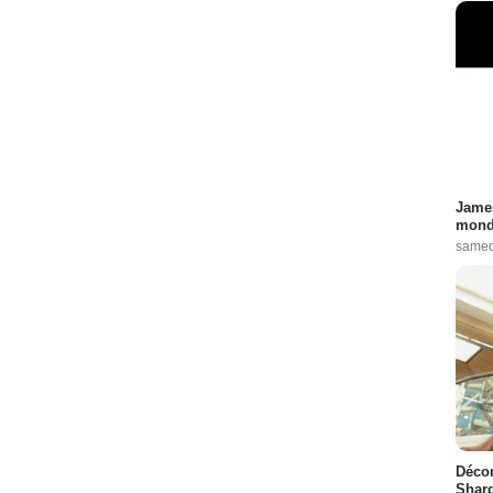
James
monde
samed
Décon
Shard