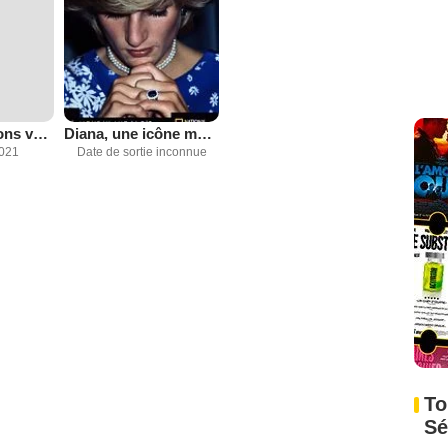
Apollo : Missions vers la Lune
Diana, une icône mystérieuse
2021
Date de sortie inconnue
To
Sé