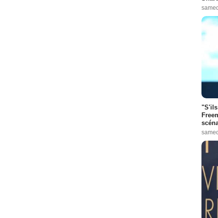
samed
"S'il
Freem
scéna
samed