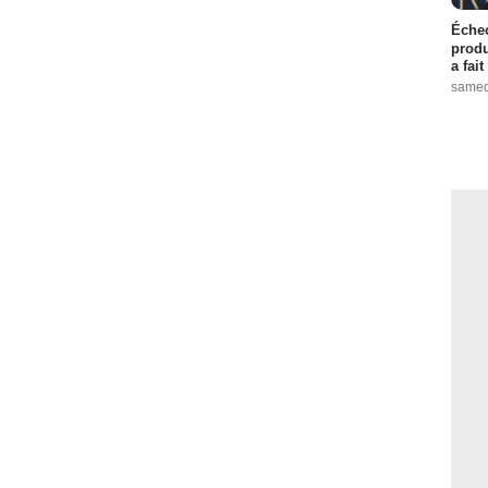
Échec
produ
a fai
samed