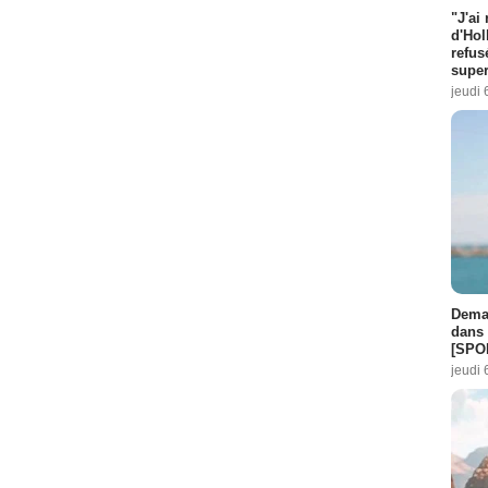
"J'ai
d'Hol
refus
super
jeudi 
Demai
dans 
[SPO
jeudi 