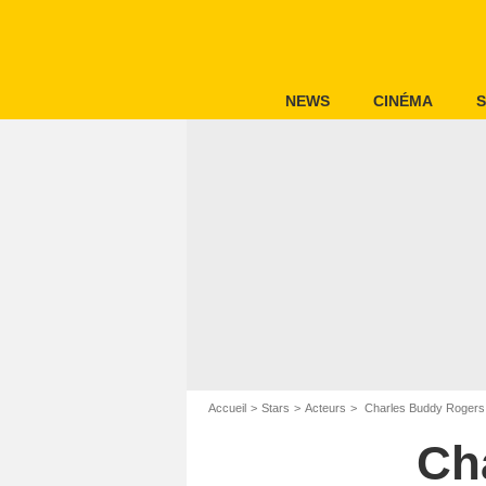
NEWS
CINÉMA
S
Accueil
Stars
Acteurs
Charles Buddy Rogers
Ch