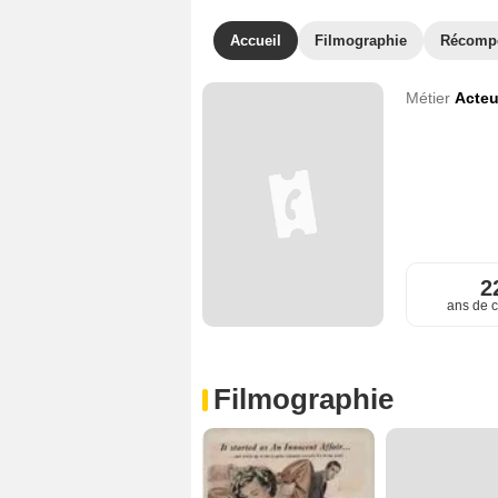
Accueil
Filmographie
Récomp
Métier
Acteu
2
ans de c
Filmographie