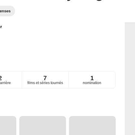
enses
r
2
7
1
arrière
films et séries tournés
nomination