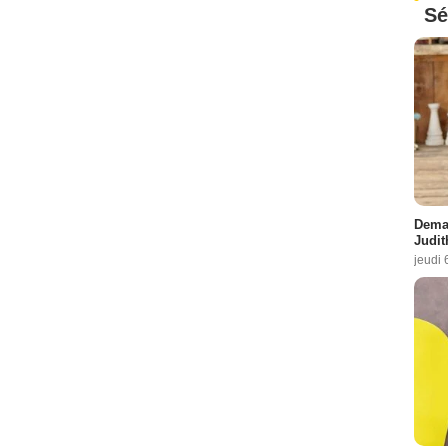
Sé
Demai
Judit
jeudi 