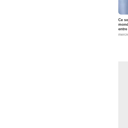
Ce so
monde
entre
mercr