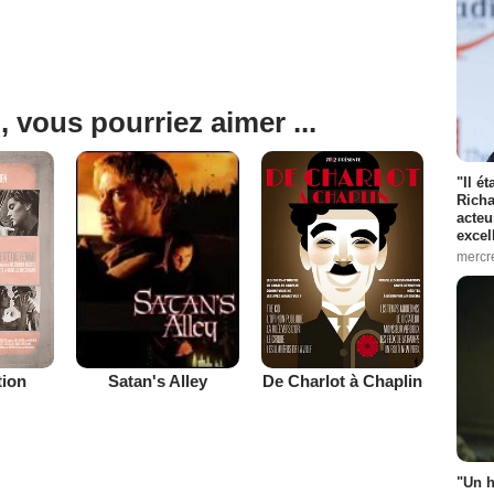
, vous pourriez aimer ...
"Il é
Richa
acteu
excel
mercr
tion
De Charlot à Chaplin
Satan's Alley
"Un h