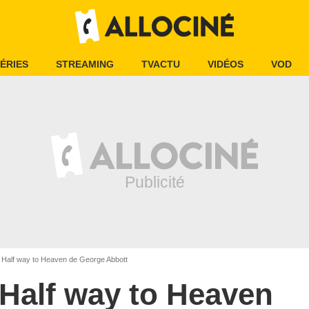
ÉRIES
STREAMING
TVACTU
VIDÉOS
VOD
Half way to Heaven de George Abbott
Half way to Heaven