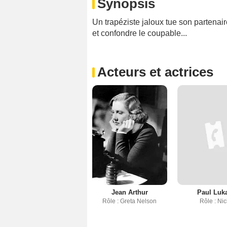
Synopsis
Un trapéziste jaloux tue son partenai
et confondre le coupable...
Acteurs et actrices
Jean Arthur
Paul Luk
Rôle : Greta Nelson
Rôle : Nic