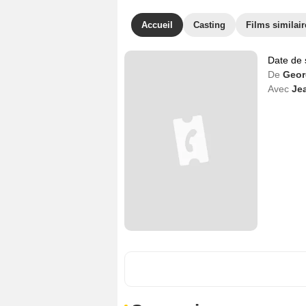
Accueil
Casting
Films similair
Date de 
De
Geor
Avec
Je