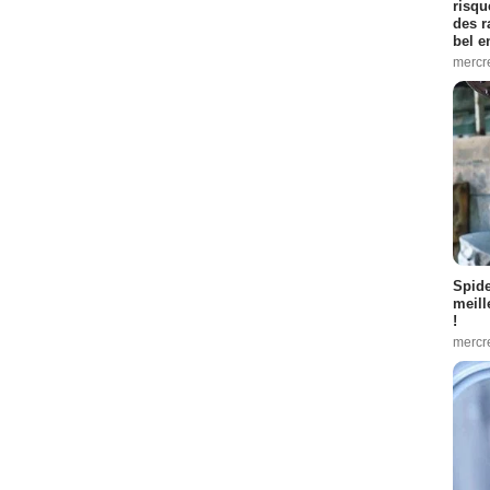
risqu
des r
bel 
mercr
Spid
meill
!
mercr