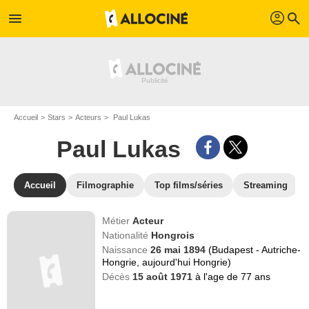
profil
menu
search
Accueil
Stars
Acteurs
Paul Lukas
Paul Lukas
Accueil
Filmographie
Top films/séries
Streaming
Métier
Acteur
Nationalité
Hongrois
Naissance
26 mai 1894
(Budapest - Autriche-
Hongrie, aujourd'hui Hongrie)
Décès
15 août 1971
à l'age de 77 ans