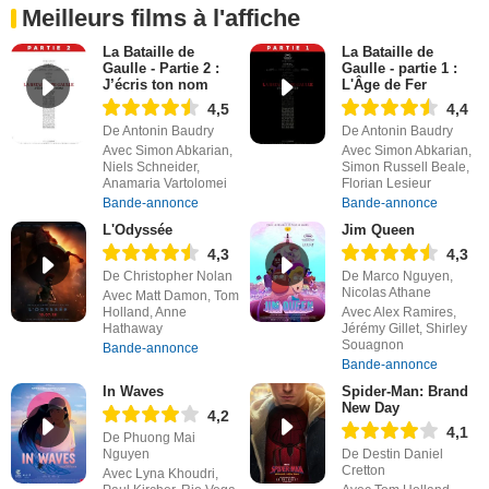
Meilleurs films à l'affiche
La Bataille de
La Bataille de
Gaulle - Partie 2 :
Gaulle - partie 1 :
J’écris ton nom
L'Âge de Fer
4,5
4,4
De Antonin Baudry
De Antonin Baudry
Avec Simon Abkarian,
Avec Simon Abkarian,
Niels Schneider,
Simon Russell Beale,
Anamaria Vartolomei
Florian Lesieur
Bande-annonce
Bande-annonce
L'Odyssée
Jim Queen
4,3
4,3
De Christopher Nolan
De Marco Nguyen,
Nicolas Athane
Avec Matt Damon, Tom
Holland, Anne
Avec Alex Ramires,
Hathaway
Jérémy Gillet, Shirley
Souagnon
Bande-annonce
Bande-annonce
In Waves
Spider-Man: Brand
New Day
4,2
4,1
De Phuong Mai
Nguyen
De Destin Daniel
Cretton
Avec Lyna Khoudri,