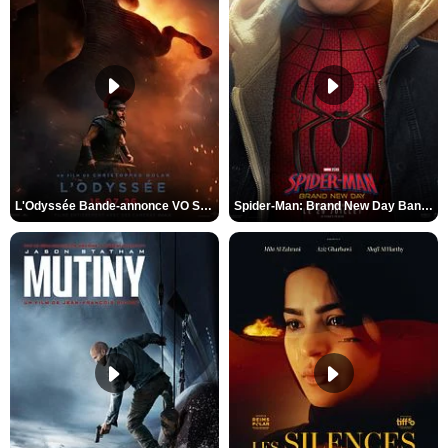
L'Odyssée Bande-annonce VO STFR
Spider-Man: Brand New Day Bande-annonce VO STFR