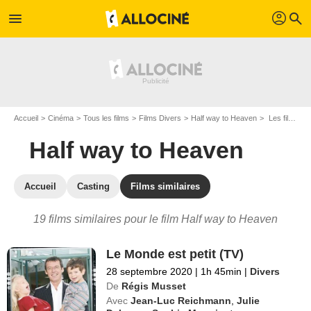
profil
menu
search
Accueil
Cinéma
Tous les films
Films Divers
Half way to Heaven
Les films similaires à "Half way to Heaven"
Half way to Heaven
Accueil
Casting
Films similaires
19 films similaires pour le film Half way to Heaven
Le Monde est petit (TV)
28 septembre 2020
|
1h 45min
|
Divers
De
Régis Musset
Avec
Jean-Luc Reichmann
,
Julie