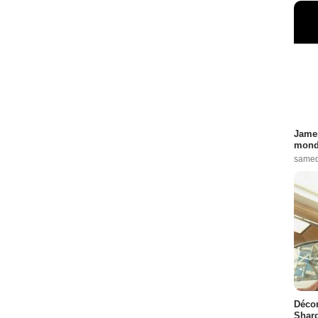
James
monde
samed
Décon
Shard