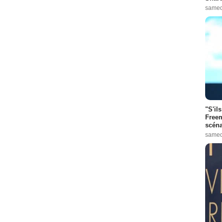
samed
"S'il
Freem
scéna
samed