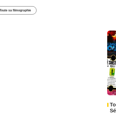
Toute sa filmographie
To
Sé