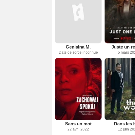
Genialna M.
Juste un r
Date de sortie inconnue
5 mars 20
Sans un mot
Dans les 
22 avril 2022
12 juin 20