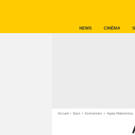
NEWS
CINÉMA
S
Accueil
Stars
Scénaristes
Agata Malesinska