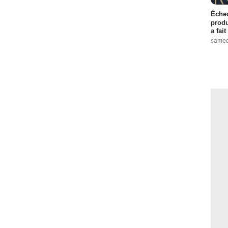
Échec
produ
a fai
samed