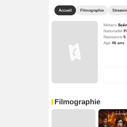
Accueil
Filmographie
Streami
Métiers
Scén
Nationalité
P
Naissance
5
Age
46
ans
Filmographie