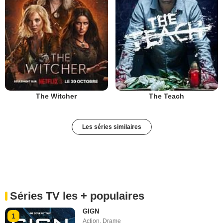
The Witcher
The Teach
Les séries similaires
Séries TV les + populaires
GIGN
1
Action
,
Drame