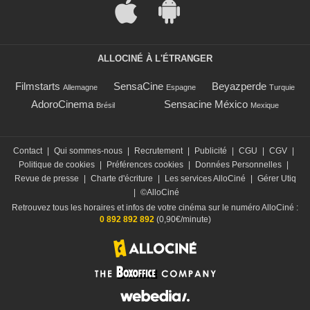
ALLOCINÉ À L'ÉTRANGER
Filmstarts
SensaCine
Beyazperde
Allemagne
Espagne
Turquie
AdoroCinema
Sensacine México
Brésil
Mexique
Contact
|
Qui sommes-nous
|
Recrutement
|
Publicité
|
CGU
|
CGV
|
Politique de cookies
|
Préférences cookies
|
Données Personnelles
|
Revue de presse
|
Charte d'écriture
|
Les services AlloCiné
|
Gérer Utiq
|
©AlloCiné
Retrouvez tous les horaires et infos de votre cinéma sur le numéro AlloCiné :
0 892 892 892
(0,90€/minute)