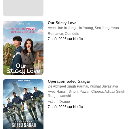
Our Sticky Love
Avec
Hae-in Jung
,
Ha Young
,
Seo Jung-Yeon
Romance
,
Comédie
7 août 2026 sur Netflix
Operation Safed Saagar
De
Abhijeet Singh Parmar
,
Kushal Srivastava
Avec
Harssh Singh
,
Pawan Chopra
,
Adittya Singh
Rraghuwanshi
Action
,
Drame
7 août 2026 sur Netflix