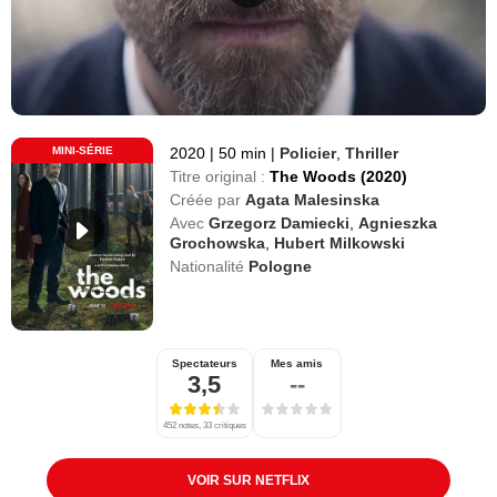
MINI-SÉRIE
2020
|
50 min
|
Policier
,
Thriller
Titre original :
The Woods (2020)
Créée par
Agata Malesinska
Avec
Grzegorz Damiecki
,
Agnieszka
Grochowska
,
Hubert Milkowski
Nationalité
Pologne
Spectateurs
Mes amis
3,5
--
452 notes, 33 critiques
VOIR SUR NETFLIX