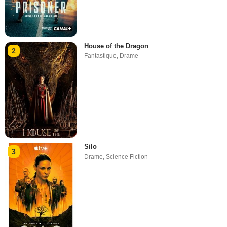
House of the Dragon
2
Fantastique
,
Drame
Silo
3
Drame
,
Science Fiction