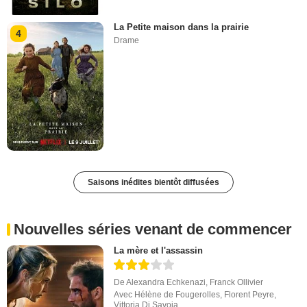
La Petite maison dans la prairie
4
Drame
Saisons inédites bientôt diffusées
Nouvelles séries venant de commencer
La mère et l'assassin
De
Alexandra Echkenazi
,
Franck Ollivier
Avec
Hélène de Fougerolles
,
Florent Peyre
,
Vittoria Di Savoia