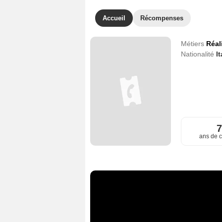
Accueil
Récompenses
Métiers
Réal
Nationalité
I
ans de c