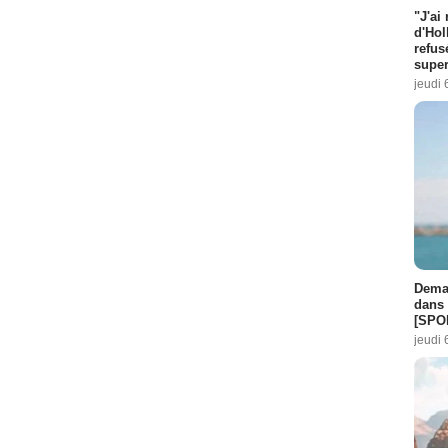
"J'ai
d'Hol
refus
super
jeudi 
Demai
dans 
[SPO
jeudi 