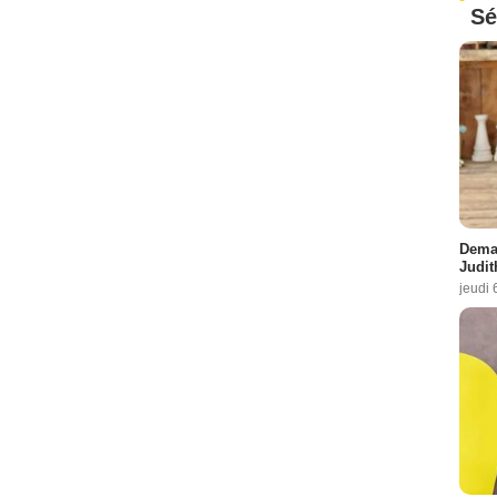
Sé
Demai
Judit
jeudi 