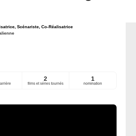
isatrice,
Scénariste,
Co-Réalisatrice
talienne
7
2
1
arrière
films et séries tournés
nomination